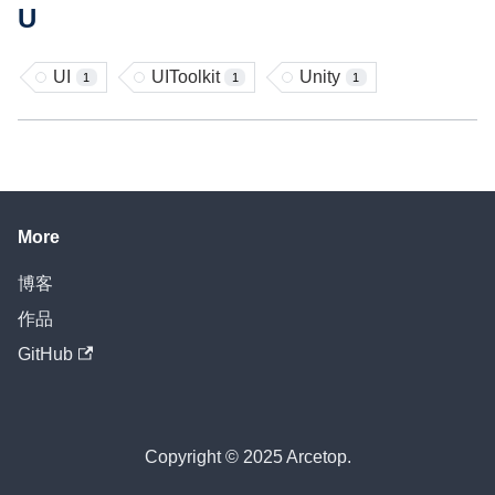
U
UI
UIToolkit
Unity
1
1
1
More
博客
作品
GitHub
Copyright © 2025 Arcetop.